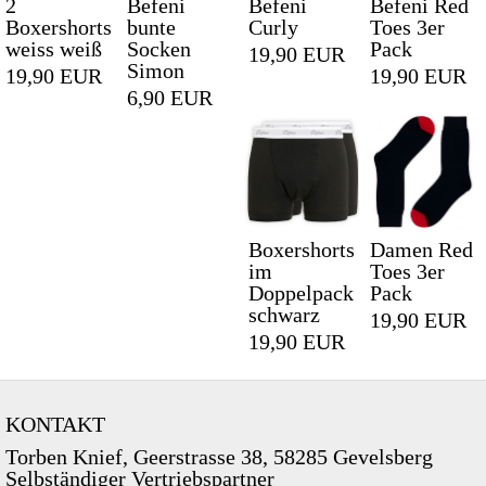
2
Befeni
Befeni
Befeni Red
Boxershorts
bunte
Curly
Toes 3er
weiss weiß
Socken
Pack
19,90 EUR
Simon
19,90 EUR
19,90 EUR
6,90 EUR
Boxershorts
Damen Red
im
Toes 3er
Doppelpack
Pack
schwarz
19,90 EUR
19,90 EUR
KONTAKT
Torben Knief, Geerstrasse 38, 58285 Gevelsberg
Selbständiger Vertriebspartner